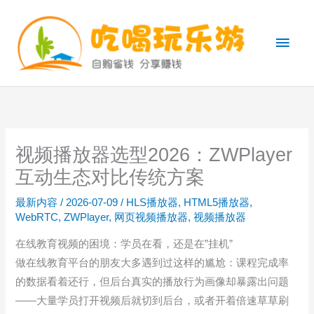
跳
至
主
内
容
菜
单
视频播放器选型2026：ZWPlayer
互动生态对比传统方案
最新内容
/
2026-07-09
/
HLS播放器
,
HTML5播放器
,
WebRTC
,
ZWPlayer
,
网页视频播放器
,
视频播放器
在线教育视频的困境：学员在看，还是在”挂机”
做在线教育平台的朋友大多遇到过这样的尴尬：课程完成率
的数据看着还行，但后台真实的播放行为画像却暴露出问题
——大量学员打开视频后就切到后台，或者开着倍速草草刷