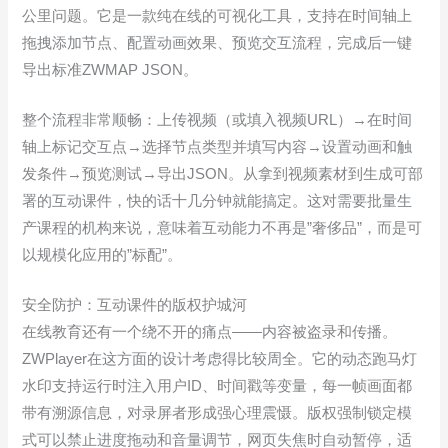
公里问题。它是一款纯在线的可视化工具，支持在时间轴上
拖拽添加节点、配置动画效果、预览交互流程，完成后一键
导出标准ZWMAP JSON。
整个流程非常顺畅：上传视频（或填入视频URL）→在时间
轴上标记交互点→选择节点类型并填写内容→设置动画和触
发条件→预览测试→导出JSON。从拿到视频素材到生成可部
署的互动课件，快的话十几分钟就能搞定。这对需要批量生
产课程的机构来说，意味着互动能力不再是”奢侈品”，而是可
以规模化应用的”标配”。
安全防护：互动课件的版权护城河
在线教育还有一个绕不开的痛点——内容被盗录和传播。
ZWPlayer在这方面的设计考虑得比较周全。它的动态跑马灯
水印支持运行时注入用户ID、时间戳等变量，每一帧画面都
带有溯源信息，对录屏者形成强心理震慑。版权强制锁定模
式可以禁止进度拖动和音量调节，网页失焦时自动暂停，适