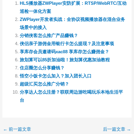
HLS播放器ZWPlayer安防扩展：RTSP/WebRTC/互动
巡检一体化方案
ZWPlayer开发者实战：全协议视频播放器在混合业务
场景中的接入
分销侠客怎么推广产品赚钱？
侠侣亲子游佣金用银行卡怎么提现？及注意事项
享库存会员邀请码xacll8 享库存怎么赚佣金？
旅划算可以85折加油啦！旅划算优惠加油教程
住店圈怎么分享赚钱？
悟空小饭卡怎么加入？加入团长入口
超级汇买怎么推广分销？
分享达人怎么注册？联联周边游吃喝玩乐本地生活平
台
←
前一篇文章
后一篇文章
→