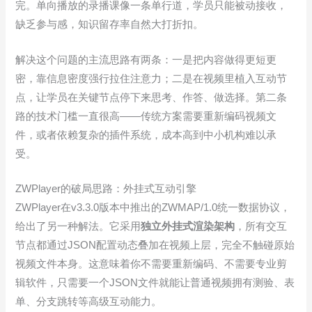
完。单向播放的录播课像一条单行道，学员只能被动接收，
缺乏参与感，知识留存率自然大打折扣。
解决这个问题的主流思路有两条：一是把内容做得更短更
密，靠信息密度强行拉住注意力；二是在视频里植入互动节
点，让学员在关键节点停下来思考、作答、做选择。第二条
路的技术门槛一直很高——传统方案需要重新编码视频文
件，或者依赖复杂的插件系统，成本高到中小机构难以承
受。
ZWPlayer的破局思路：外挂式互动引擎
ZWPlayer在v3.3.0版本中推出的ZWMAP/1.0统一数据协议，
给出了另一种解法。它采用
独立外挂式渲染架构
，所有交互
节点都通过JSON配置动态叠加在视频上层，完全不触碰原始
视频文件本身。这意味着你不需要重新编码、不需要专业剪
辑软件，只需要一个JSON文件就能让普通视频拥有测验、表
单、分支跳转等高级互动能力。