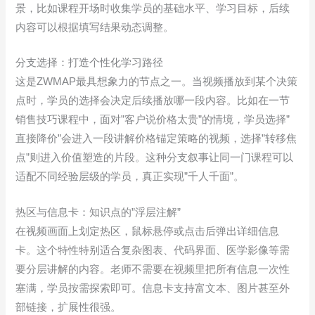
景，比如课程开场时收集学员的基础水平、学习目标，后续
内容可以根据填写结果动态调整。
分支选择：打造个性化学习路径
这是ZWMAP最具想象力的节点之一。当视频播放到某个决策
点时，学员的选择会决定后续播放哪一段内容。比如在一节
销售技巧课程中，面对”客户说价格太贵”的情境，学员选择”
直接降价”会进入一段讲解价格锚定策略的视频，选择”转移焦
点”则进入价值塑造的片段。这种分支叙事让同一门课程可以
适配不同经验层级的学员，真正实现”千人千面”。
热区与信息卡：知识点的”浮层注解”
在视频画面上划定热区，鼠标悬停或点击后弹出详细信息
卡。这个特性特别适合复杂图表、代码界面、医学影像等需
要分层讲解的内容。老师不需要在视频里把所有信息一次性
塞满，学员按需探索即可。信息卡支持富文本、图片甚至外
部链接，扩展性很强。