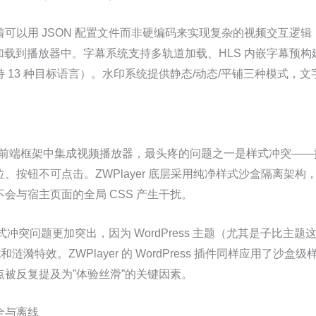
可以用 JSON 配置文件而非硬编码来实现复杂的视频交互逻
后直接加载到播放器中。字幕系统支持多轨道加载、HLS 内嵌字幕预
 13 种目标语言）。水印系统提供静态/动态/平铺三种模式，
t 等现代前端框架中集成视频播放器，最头疼的问题之一是样式冲突——
、按钮不可点击。ZWPlayer 底层采用纯净样式沙盒隔离架构，
会与宿主页面的全局 CSS 产生干扰。
下的样式冲突问题更加突出，因为 WordPress 主题（尤其是子比
和涟漪特效。ZWPlayer 的 WordPress 插件同样应用了沙
被反复提及为”体验丝滑”的关键因素。
全与离线