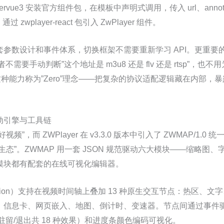
wplayervue3 安装官方组件包，在模板中声明式调用，传入 url、annotati
 zwplayer-react 包引入 ZwPlayer 组件。
参数设计和事件体系，切换框架不需要重新学习 API。更重要
不需要手动判断”这个地址是 m3u8 还是 flv 还是 rtsp”，
 将这种能力称为”Zero”理念——把复杂的协议适配逻辑藏在内部
互动引擎与工具链
”，而 ZWPlayer 在 v3.3.0 版本中引入了 ZWMAP/1.
生态”。ZWMAP 用一套 JSON 规范驱动六大模块——缩略图
模块都有配套的在线可视化编辑器。
ation）支持在视频时间轴上叠加 13 种原生交互节点：热区、
、信息卡、网页嵌入、地图、倒计时、变速器。节点间通过事件
驻留/退出共 18 种效果）和进度条颜色编码可视化。