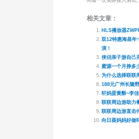
间做一次实际接入测试
相关文章：
HLS播放器ZWP
双12特惠海昌年
演！
侠侣亲子游自己
蜜源一个月挣多
为什么选择联联
188元广州长隆
轩妈蛋黄酥~李佳
联联周边游助力
联联周边游直击
向日葵妈妈好做