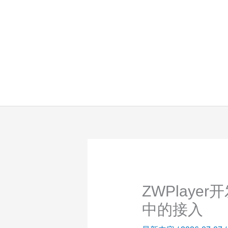
跳
至
内
容
ZWPlay
中的接入