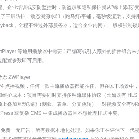
、企业培训或安防监控时，防盗录和隐私保护就从”锦上添花”变
方面提供了三层防护：动态溯源水印（跑马灯/平铺，毫秒级渲染，支
Playback，全程不经过外部服务器，适合企业内网）、版权强
。
、ArtPlayer 等通用播放器中需要自己编写或引入额外的插件组合来实现
过配置参数即可启用。
ZWPlayer
4 点播视频，任何一款主流播放器都能胜任。但在以下场景中，ZW
维护成本：项目需要同时支持多种流媒体协议（比如既有 HLS 课
频上叠加互动功能（测验、表单、分支跳转）；对视频安全有明
dPress 或复杂 CMS 中集成播放器且不想处理样式冲突。
功能永久免费，无广告，所有数据本地化处理。如果你正在评估下一