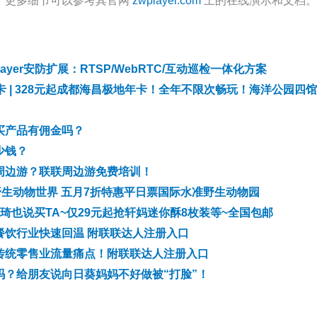
。更多细节可以参考其官网
zwplayer.com
上的在线演示和文档。
layer安防扩展：RTSP/WebRTC/互动巡检一体化方案
卡 | 328元起成都海昌极地年卡！全年不限次畅玩！海洋公园四
买产品有佣金吗？
少钱？
周边游？联联周边游免费培训！
野生动物世界 五月7折特惠平日票国际水准野生动物园
琦也说买TA~仅29元起抢轩妈迷你酥8枚装等~全国包邮
餐饮行业快速回温 附联联达人注册入口
传统零售业流量痛点！附联联达人注册入口
吗？给朋友说向日葵妈妈不好做被“打脸”！