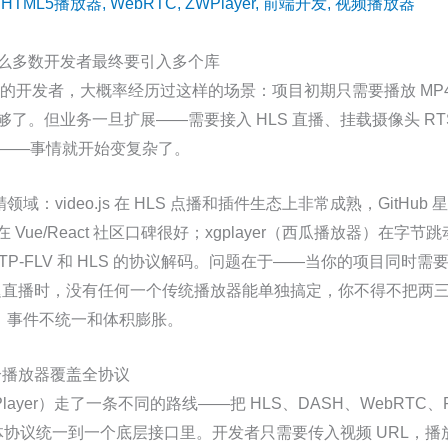
/
HTML5播放器
,
WebRTC
,
ZWPlayer
,
前端开发
,
视频播放器
什么多数开发者最终要引入多个库
集成的开发者，大概率经历过这样的场景：项目初期只需要播放 MP
Player 就够了。但业务一旦扩展——需要接入 HLS 直播、挂载摄像头 R
连麦——事情就开始变复杂了。
video.js 在 HLS 点播和插件生态上非常成熟，GitHub 星标近 
 Vue/React 社区口碑很好；xgplayer（西瓜播放器）在字节跳动
 HTTP-FLV 和 HLS 的协议解码。问题在于——当你的项目同时需要
低延迟直播时，没有任何一个传统播放器能单独搞定，你不得不把两
、事件不统一和体积膨胀。
一个播放器覆盖全协议
eb Player）走了一条不同的路线——把 HLS、DASH、WebRTC、
流媒体协议统一到一个底层接口里。开发者只需要传入视频 URL，