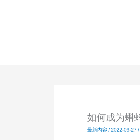
跳
至
内
容
如何成为蝌
最新内容
/
2022-03-27