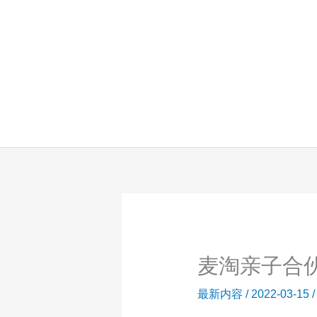
跳
至
内
容
麦淘亲子合
最新内容
/
2022-03-15