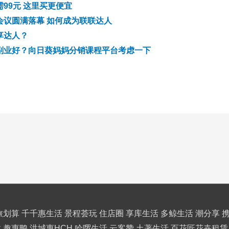
99元 这里买更便宜
会议圆满落幕 如何成为联联达人
享达人？
副业好？向日葵妈妈分销课程平台考虑一下
旅划算
千千惠生活
景程荟玩
住店圈
享库生活
多鲸生活
潮分享
卖
趣惠鸭
洪城惠HCH
哈啰生活
云客赞
土著生活
百花匠花卉租赁