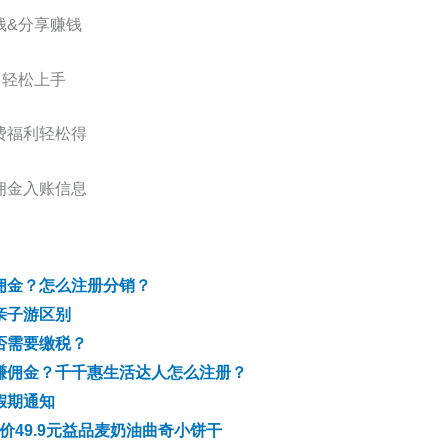
钱&分享赚钱
，轻松上手
费福利轻松得
佣金入账信息
佣金？怎么注册分销？
亲子游区别
否需要缴税？
赚佣金？千千惠生活达人怎么注册？
假期通知
原价49.9元益品麦奶油曲奇小饼干