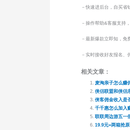
－快速进后台，自买省
－操作帮助&客服支持
－最新爆款立即知，免
－实时接收好友报名、
相关文章：
麦淘亲子怎么赚
侠侣联盟和侠侣
侠客佣金收入是
千千惠怎么加入
联联周边游五一
19.9元=两箱抢