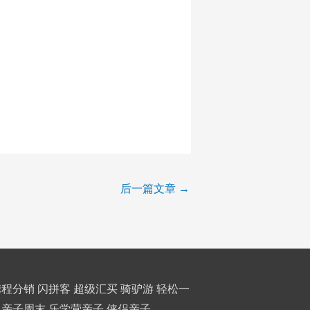
后一篇文章
→
携程分销
闪拼客
超级汇买
骑驴游
轻松一
亲子周末
乐学营亲子
侠侣亲子