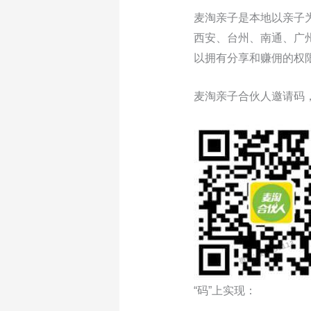
麦淘亲子是本地以亲子
西安、台州、南通、广
以拥有分享和赚佣的权
麦淘亲子合伙人邀请码
“码”上实现：