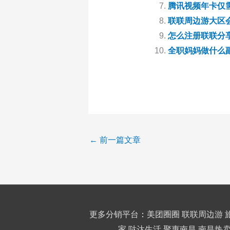
腾讯视频年卡仅需
联联周边游大区
怎么注册联联分
全职妈妈做什么
←
前一篇文章
更多分销平台
：
美团圈圈
联联周边游
家
哒达生活
聚惠南昌
南昌热