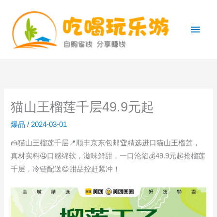
跳
至
主
内
容
菜
单
猫山王榴莲千层49.9元起
爆品
/
2024-03-01
🍰猫山王榴莲千层📍顺丰京东包邮🏆精选进口猫山王榴莲，
真材实料🤤口感绵软，滋味鲜甜，一口沦陷💰49.9元起抢榴莲
千层，冷链配送😋甜品控赶紧冲！