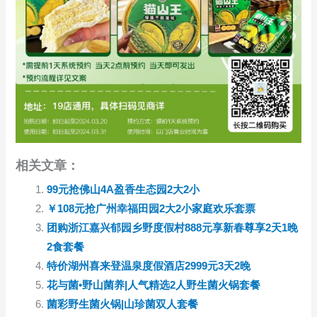
相关文章：
99元抢佛山4A盈香生态园2大2小
￥108元抢广州幸福田园2大2小家庭欢乐套票
团购浙江嘉兴郁园乡野度假村888元享新春尊享2天1晚
2食套餐
特价湖州喜来登温泉度假酒店2999元3天2晚
花与菌•野山菌养|人气精选2人野生菌火锅套餐
菌彩野生菌火锅|山珍菌双人套餐