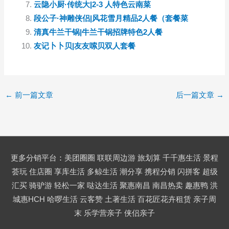
云隐小厨·传统大|2-3 人特色云南菜
段公子·神雕侠侣|风花雪月精品2人餐（套餐菜
清真牛兰干锅|牛兰干锅招牌特色2人餐
友记卜卜贝|友友嗦贝双人套餐
←
前一篇文章
后一篇文章
→
更多分销平台
：
美团圈圈
联联周边游
旅划算
千千惠生活
景程
荟玩
住店圈
享库生活
多鲸生活
潮分享
携程分销
闪拼客
超级
汇买
骑驴游
轻松一家
哒达生活
聚惠南昌
南昌热卖
趣惠鸭
洪
城惠HCH
哈啰生活
云客赞
土著生活
百花匠花卉租赁
亲子周
末
乐学营亲子
侠侣亲子